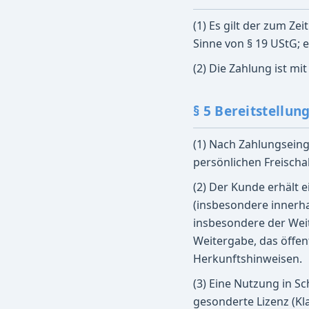
(1) Es gilt der zum Z
Sinne von § 19 UStG; 
(2) Die Zahlung ist mi
§ 5 Bereitstellun
(1) Nach Zahlungsein
persönlichen Freischa
(2) Der Kunde erhält e
(insbesondere innerha
insbesondere der Weite
Weitergabe, das öffe
Herkunftshinweisen.
(3) Eine Nutzung in S
gesonderte Lizenz (Kla