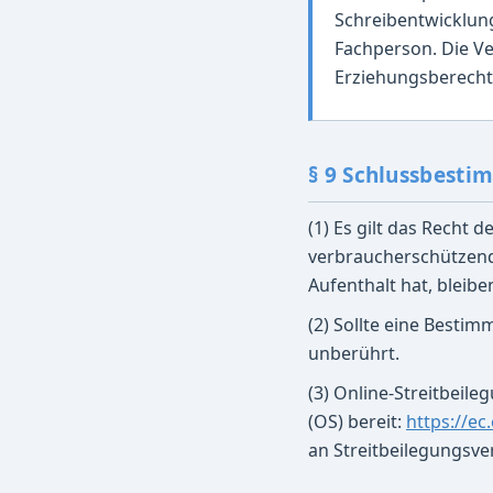
Schreibentwicklung
Fachperson. Die Ve
Erziehungsberecht
§ 9 Schlussbest
(1) Es gilt das Recht
verbraucherschützend
Aufenthalt hat, bleib
(2) Sollte eine Besti
unberührt.
(3) Online-Streitbeile
(OS) bereit:
https://e
an Streitbeilegungsve