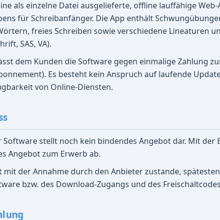
eine als einzelne Datei ausgelieferte, offline lauffähige 
ens für Schreibanfänger. Die App enthält Schwungübunge
rtern, freies Schreiben sowie verschiedene Lineaturen und 
rift, SAS, VA).
lässt dem Kunden die Software gegen einmalige Zahlung zur
Abonnement). Es besteht kein Anspruch auf laufende Updat
gbarkeit von Online-Diensten.
ss
r Software stellt noch kein bindendes Angebot dar. Mit der 
hes Angebot zum Erwerb ab.
t mit der Annahme durch den Anbieter zustande, spätesten
ftware bzw. des Download-Zugangs und des Freischaltcodes
hlung