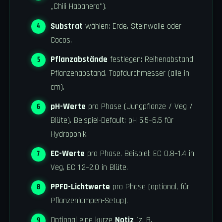
„Chili Habanero").
Substrat
wählen: Erde, Steinwolle oder
Cocos.
Pflanzabstände
festlegen: Reihenabstand,
Pflanzenabstand, Topfdurchmesser (alle in
cm).
pH-Werte
pro Phase (Jungpflanze / Veg /
Blüte). Beispiel-Default: pH 5.5–6.5 für
Hydroponik.
EC-Werte
pro Phase. Beispiel: EC 0.8–1.4 in
Veg, EC 1.2–2.0 in Blüte.
PPFD-Lichtwerte
pro Phase (optional, für
Pflanzenlampen-Setup).
Optional eine kurze
Notiz
(z. B.