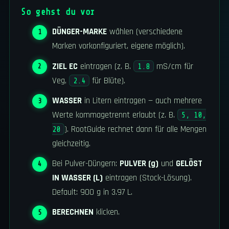
So gehst du vor
DÜNGER-MARKE
wählen (verschiedene
Marken vorkonfiguriert, eigene möglich).
ZIEL EC
eintragen (z. B.
mS/cm für
1.8
Veg,
für Blüte).
2.4
WASSER
in Litern eintragen — auch mehrere
Werte kommagetrennt erlaubt (z. B.
5, 10,
). RootGuide rechnet dann für alle Mengen
20
gleichzeitig.
Bei Pulver-Düngern:
PULVER (g)
und
GELÖST
IN WASSER (L)
eintragen (Stock-Lösung).
Default: 900 g in 3.97 L.
BERECHNEN
klicken.