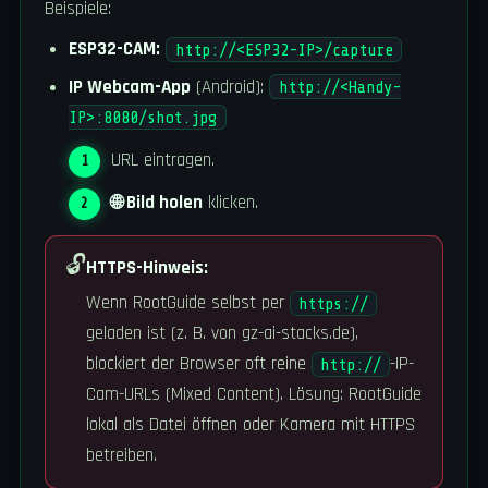
Beispiele:
ESP32-CAM:
http://<ESP32-IP>/capture
IP Webcam-App
(Android):
http://<Handy-
IP>:8080/shot.jpg
URL eintragen.
🌐 Bild holen
klicken.
🔓
HTTPS-Hinweis:
Wenn RootGuide selbst per
https://
geladen ist (z. B. von gz-ai-stacks.de),
blockiert der Browser oft reine
-IP-
http://
Cam-URLs (Mixed Content). Lösung: RootGuide
lokal als Datei öffnen oder Kamera mit HTTPS
betreiben.