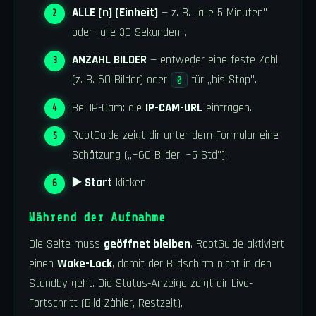
ALLE [n] [Einheit]
— z. B. „alle 5 Minuten"
oder „alle 30 Sekunden".
ANZAHL BILDER
— entweder eine feste Zahl
(z. B. 60 Bilder) oder
für „bis Stop".
0
Bei IP-Cam: die
IP-CAM-URL
eintragen.
RootGuide zeigt dir unter dem Formular eine
Schätzung („~60 Bilder, ~5 Std").
▶️ Start
klicken.
Während der Aufnahme
Die Seite muss
geöffnet bleiben
. RootGuide aktiviert
einen
Wake-Lock
, damit der Bildschirm nicht in den
Standby geht. Die Status-Anzeige zeigt dir Live-
Fortschritt (Bild-Zähler, Restzeit).