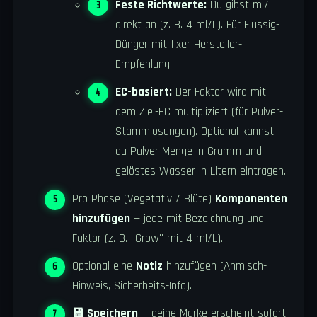
Feste Richtwerte:
Du gibst ml/L
direkt an (z. B. 4 ml/L). Für Flüssig-
Dünger mit fixer Hersteller-
Empfehlung.
EC-basiert:
Der Faktor wird mit
dem Ziel-EC multipliziert (für Pulver-
Stammlösungen). Optional kannst
du Pulver-Menge in Gramm und
gelöstes Wasser in Litern eintragen.
Pro Phase (Vegetativ / Blüte)
Komponenten
hinzufügen
— jede mit Bezeichnung und
Faktor (z. B. „Grow" mit 4 ml/L).
Optional eine
Notiz
hinzufügen (Anmisch-
Hinweis, Sicherheits-Info).
💾 Speichern
— deine Marke erscheint sofort