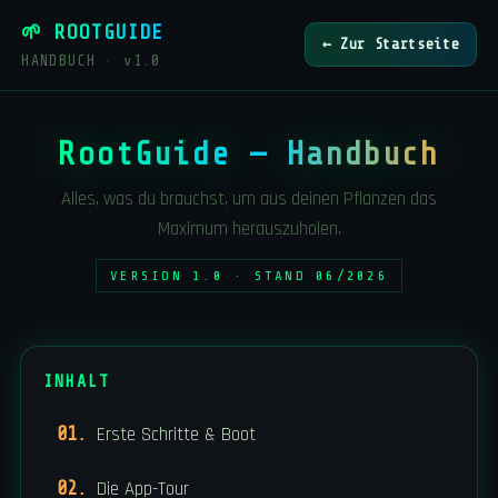
🌱 ROOTGUIDE
← Zur Startseite
HANDBUCH · v1.0
RootGuide — Handbuch
Alles, was du brauchst, um aus deinen Pflanzen das
Maximum herauszuholen.
VERSION 1.0 · STAND 06/2026
INHALT
Erste Schritte & Boot
Die App-Tour