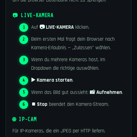
um die Browser-Datenbank nicht zu sprengen.
📷 LIVE-KAMERA
Auf
📷 LIVE-KAMERA
klicken.
Beim ersten Mal fragt dein Browser nach
Kamera-Erlaubnis — „Zulassen" wählen.
Wenn du mehrere Kameras hast, im
Dropdown die richtige auswählen.
▶️ Kamera starten
.
Wenn das Bild gut aussieht:
📸 Aufnehmen
.
⏹ Stop
beendet den Kamera-Stream.
🌐 IP-CAM
Für IP-Kameras, die ein JPEG per HTTP liefern.