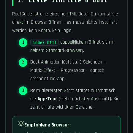
1. Erste Schritte & Boot
RootGuide ist eine einzelne HTML-Datei. Du kannst sie
direkt im Browser öffnen — es muss nichts installiert
werden, kein Konto, kein Login.
doppelklicken (öffnet sich in
index.html
deinem Standard-Browser).
Boot-Animation läuft ca. 3 Sekunden —
Matrix-Effekt + Progressbar — danach
erscheint die App.
Beim allerersten Start startet automatisch
die
App-Tour
(siehe nächster Abschnitt). Sie
zeigt dir alle wichtigen Bereiche.
💡
Empfohlene Browser: