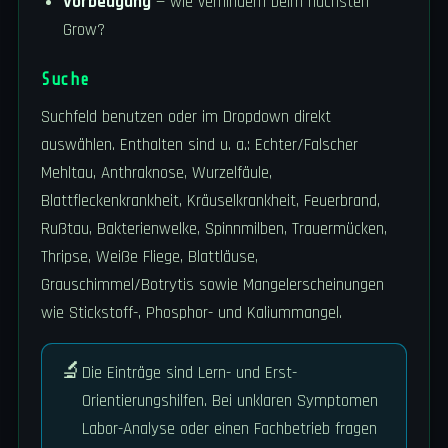
Vorbeugung
— wie verhindern beim nächsten
Grow?
Suche
Suchfeld benutzen oder im Dropdown direkt
auswählen. Enthalten sind u. a.: Echter/Falscher
Mehltau, Anthraknose, Wurzelfäule,
Blattfleckenkrankheit, Kräuselkrankheit, Feuerbrand,
Rußtau, Bakterienwelke, Spinnmilben, Trauermücken,
Thripse, Weiße Fliege, Blattläuse,
Grauschimmel/Botrytis sowie Mangelerscheinungen
wie Stickstoff-, Phosphor- und Kaliummangel.
🔬
Die Einträge sind Lern- und Erst-
Orientierungshilfen. Bei unklaren Symptomen
Labor-Analyse oder einen Fachbetrieb fragen